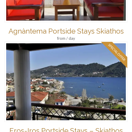
Agnàntema Portside Stays Skiathos
from / day
SPECIAL OFFER
Eros-Iros Portside Stays – Skiathos