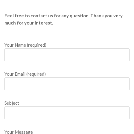
b
Feel free to contact us for any question. Thank you very
o
much for your interest.
o
k
Your Name (required)
o
n
Your Email (required)
l
i
Subject
n
e
Your Message