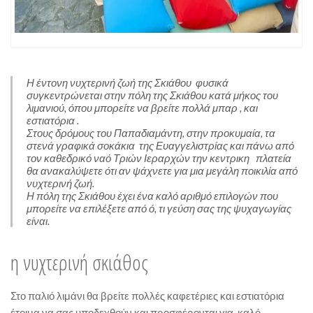
Η έντονη νυχτερινή ζωή της Σκιάθου φυσικά
συγκεντρώνεται στην πόλη της Σκιάθου κατά μήκος του
λιμανιού, όπου μπορείτε να βρείτε πολλά μπαρ , και
εστιατόρια .
Στους δρόμους του Παπαδιαμάντη, στην προκυμαία, τα
στενά γραφικά σοκάκια της Ευαγγελιστρίας και πάνω από
τον καθεδρικό ναό Τριών Ιεραρχών την κεντρικη πλατεία
θα ανακαλύψετε ότι αν ψάχνετε για μια μεγάλη ποικιλία από
νυχτερινή ζωή.
Η πόλη της Σκιάθου έχει ένα καλό αριθμό επιλογών που
μπορείτε να επιλέξετε από ό, τι γεύση σας της ψυχαγωγίας
είναι.
η νυχτερινή σκιάθος
Στο παλιό λιμάνι θα βρείτε πολλές καφετέριες και εστιατόρια
έτοιμα να σας υποδεχθούν και προσφέρονται για καλό